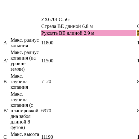
ZX670LC-5G
Стрела BE длиной 6,8 м
Рукоять BE длиной 2,9 м
Макс. радиус
А
11800
копания
Макс. радиус
копания (на
А’
11500
уровне
земли)
Макс.
В
глубина
7120
копания
Макс.
глубина
копания (с
В’
планировкой
6970
дна забоя
длиной 8
футов)
Макс. высота
С
11190