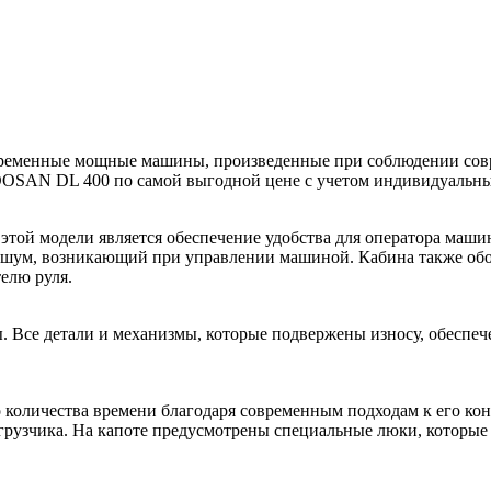
ременные мощные машины, произведенные при соблюдении сов
OOSAN DL 400 по самой выгодной цене с учетом индивидуальны
той модели является обеспечение удобства для оператора маши
 шум, возникающий при управлении машиной. Кабина также обо
елю руля.
. Все детали и механизмы, которые подвержены износу, обеспеч
количества времени благодаря современным подходам к его кон
погрузчика. На капоте предусмотрены специальные люки, которы