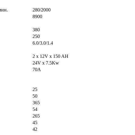
.мин.
280/2000
8900
380
250
6.0/3.0/1.4
2 х 12V x 150 AH
24V x 7.5Kw
70A
25
50
365
54
265
45
42