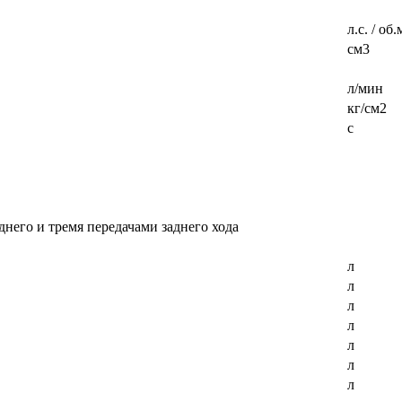
л.с. / об
см3
л/мин
кг/см2
с
него и тремя передачами заднего хода
л
л
л
л
л
л
л