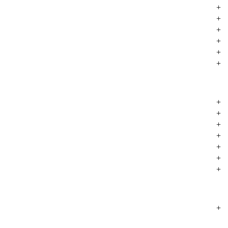
+
+
+
+
+
+
+
+
+
+
+
+
+
+