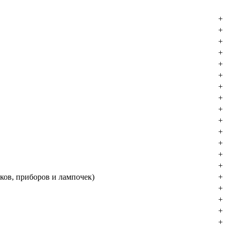
+
+
+
+
+
+
+
+
+
+
+
+
+
+
ков, приборов и лампочек)
+
+
+
+
+