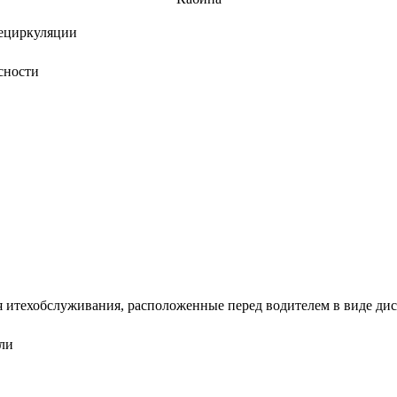
рециркуляции
сности
 итехобслуживания, расположенные перед водителем в виде дис
ли