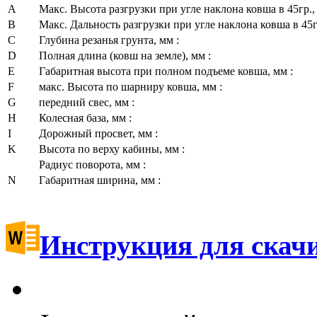
A
Макс. Высота разгрузки при угле наклона ковша в 45гр.,
B
Макс. Дальность разгрузки при угле наклона ковша в 45гр
C
Глубина резанья грунта, мм :
D
Полная длина (ковш на земле), мм :
Е
Габаритная высота при полном подъеме ковша, мм :
F
макс. Высота по шарниру ковша, мм :
G
передний свес, мм :
H
Колесная база, мм :
I
Дорожный просвет, мм :
K
Высота по верху кабины, мм :
Радиус поворота, мм :
N
Габаритная ширина, мм :
Инструкция для скач