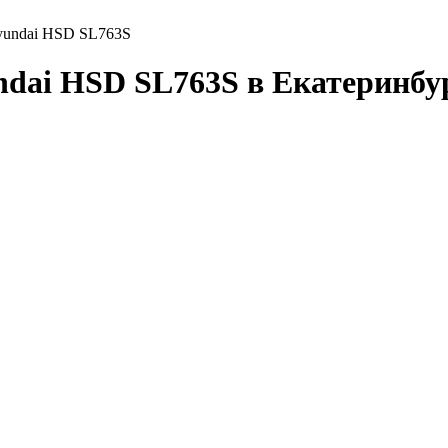
yundai HSD SL763S
ai HSD SL763S в Екатеринбур