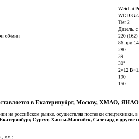
Weichai P
WD10G22
Tier 2
Дизель, 
ри об/мин
220 (162)
86 при 1
280
39
30°
2×12 В×1
190
150
ставляется в Екатеринубрг, Москву, ХМАО, ЯНАО
и на российском рынке, осуществляя поставки спецтехники, в
к, Екатеринбург, Сургут, Ханты-Мансийск, Салехард и други
, мм :