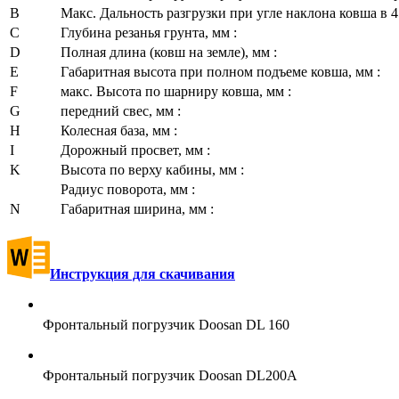
B
Макс. Дальность разгрузки при угле наклона ковша в 45
C
Глубина резанья грунта, мм :
D
Полная длина (ковш на земле), мм :
Е
Габаритная высота при полном подъеме ковша, мм :
F
макс. Высота по шарниру ковша, мм :
G
передний свес, мм :
H
Колесная база, мм :
I
Дорожный просвет, мм :
K
Высота по верху кабины, мм :
Радиус поворота, мм :
N
Габаритная ширина, мм :
Инструкция для скачивания
Фронтальный погрузчик Doosan DL 160
Фронтальный погрузчик Doosan DL200A