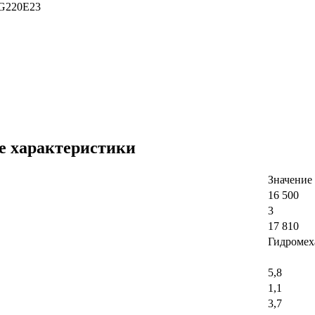
0G220E23
е характеристики
Значение
16 500
3
17 810
Гидромех
5,8
1,1
3,7