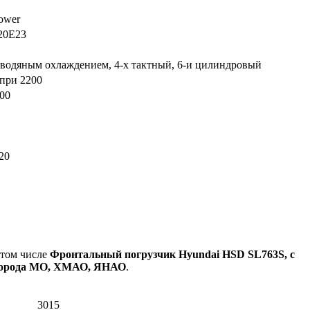
ower
0E23
с водяным охлаждением, 4-х тактный, 6-и цилиндровый
 при 2200
400
20
 том числе
Фронтальный погрузчик Hyundai HSD SL763S, с
е города МО, ХМАО, ЯНАО
.
3015