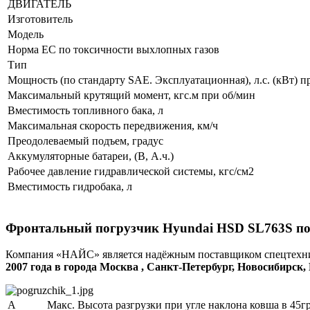
ДВИГАТЕЛЬ
Изготовитель
Модель
Норма EC по токсичности выхлопных газов
Тип
Мощность (по стандарту SAE. Эксплуатационная), л.с. (кВт) п
Максимальный крутящий момент, кгс.м при об/мин
Вместимость топливного бака, л
Максимальная скорость передвижения, км/ч
Преодолеваемый подъем, градус
Аккумуляторные батареи, (В, А.ч.)
Рабочее давление гидравлической системы, кгс/см2
Вместимость гидробака, л
Фронтальный погрузчик Hyundai HSD SL763S по
Компания «НАЙС» является надёжным поставщиком спецтехник
2007 года в города Москва , Санкт-Петербург, Новосибирс
A
Макс. Высота разгрузки при угле наклона ковша в 45гр.